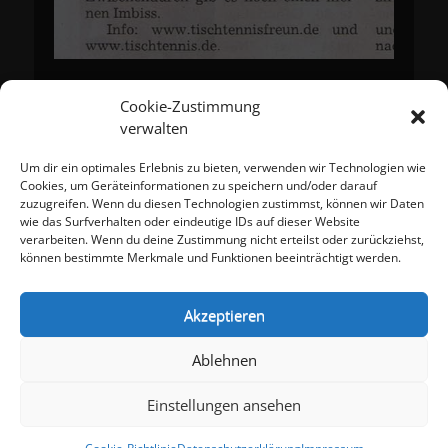
Cookie-Zustimmung
Beitragsnavigation
←
Ältere Beiträge
verwalten
Um dir ein optimales Erlebnis zu bieten, verwenden wir Technologien wie
Meta
Cookies, um Geräteinformationen zu speichern und/oder darauf
zuzugreifen. Wenn du diesen Technologien zustimmst, können wir Daten
Anmelden
wie das Surfverhalten oder eindeutige IDs auf dieser Website
Eintrags-Feed
verarbeiten. Wenn du deine Zustimmung nicht erteilst oder zurückziehst,
Kommentar-Feed
können bestimmte Merkmale und Funktionen beeinträchtigt werden.
WordPress.org
Akzeptieren
Impressum
Datenschutzerklärung
Ablehnen
Cookie-Richtlinie (EU)
Einstellungen ansehen
Copyright © 2026
TTF Eschelbach-Angelbachtal e.V.
. Alle Rechte
vorbehalten.
Datenschutzerklärung
| catch-responsive-