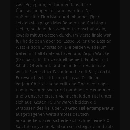
zwei Begegnungen konnten faustdicke
Überraschungen bestaunt werden. Die
Außenseiter Tino Mack und Johannes Jäger
setzten sich gegen Max Bender und Christoph
Gielen, beide in der zweiten Mannschaft aktiv,
jeweils mit 3:1-Sätzen durch. Im Viertelfinale war
für beide dann aber bei Lasse Keller und Bastian
Watzke doch Endstation. Die beiden wiederum
trafen im Halbfinale auf Sven und Ziqun Watzke
(Bambam). Im Brüderduell behielt Bambam mit
3:0 die Oberhand. Und im anderen Halbfinale
wurde Sven seiner Favoritenrolle mit 3:1 gerecht.
Er revanchierte sich so bei Lasse für die im
Vorjahr überraschend erlittene Finalniederlage.
Damit machten Sven und Bambam, die Nummer 1
und 3 unserer ersten Mannschaft den Titel unter
sich aus. Gegen 16 Uhr waren beiden die
Strapazen des bei über 30 Grad Hallentemperatur
ausgetragenen Wettkampfes deutlich
anzumerken. Sven sicherte sich schnell eine 2:0
Satzführung, ehe Bambam sich steigerte und Satz