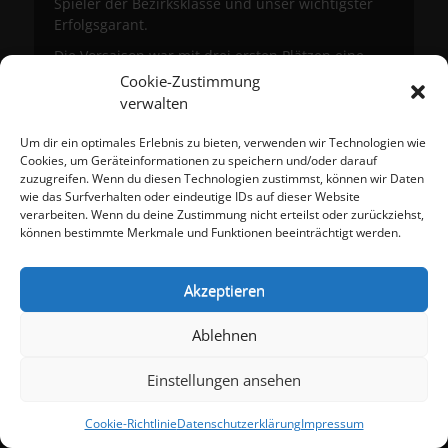
Spieler der Bezirksklasse und unser wichtigster
Erfolgsgarant.
Die Vorsaison war mit drei ersten Plätzen eine
besonders erfolgreiche, gleichzeitig mussten erste
Cookie-Zustimmung
und zweite Mannschaft lange um den
verwalten
Klassenverbleib zittern und unsere vierte
Mannschaft stieg sogar ab. Im Gegensatz dazu
Um dir ein optimales Erlebnis zu bieten, verwenden wir Technologien wie
konnte unsere erste Mannschaft dieses Jahr die
Cookies, um Geräteinformationen zu speichern und/oder darauf
zuzugreifen. Wenn du diesen Technologien zustimmst, können wir Daten
Bezirksklasse erstmalig mit einer positiven Bilanz
wie das Surfverhalten oder eindeutige IDs auf dieser Website
von 20:16 abschließen. Besondere Highlights
verarbeiten. Wenn du deine Zustimmung nicht erteilst oder zurückziehst,
dabei waren der Sieg in der Hinrunde gegen
können bestimmte Merkmale und Funktionen beeinträchtigt werden.
Reihen II sowie in der Rückrunde die
Unentschieden gegen die Tabellenersten und -
zweiten Rohrbach II und Karlsdorf II, mit denen
Akzeptieren
wir das Aufstiegsrennen richtig spannend
machten. Unsere zweite Mannschaft stand nach
Ablehnen
einer mäßigen Hinrunde in Kreisklasse A auf
Tabellenplatz 8, sicherte sich dann aber mit einer
Einstellungen ansehen
famosen Rückrunde zum Abschluss den fünften
Platz. Herausragend: Position 1, 2 und 4 der
Cookie-Richtlinie
Datenschutzerklärung
Impressum
Rückrundenaufstellung besetzten unsere