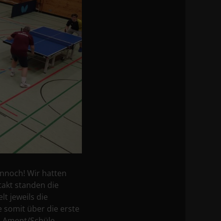
ennoch! Wir hatten
takt standen die
t jeweils die
 somit über die erste
uo Ament/Schüle