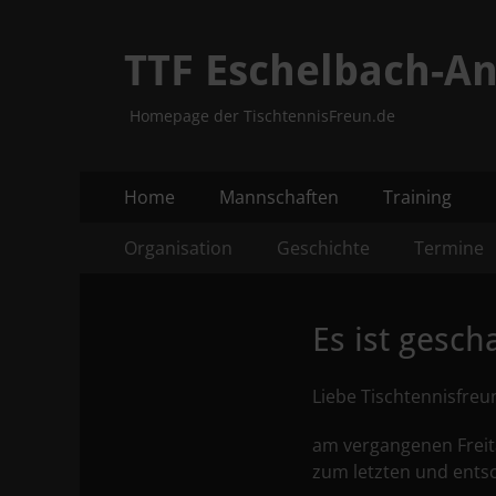
TTF Eschelbach-An
Homepage der TischtennisFreun.de
Primäres
Zum
Home
Mannschaften
Training
Inhalt
Menü
Sekundäres
Zum
springen
Organisation
Geschichte
Termine
Inhalt
Menü
springen
Es ist gescha
Liebe Tischtennisfreu
am vergangenen Freit
zum letzten und entsc