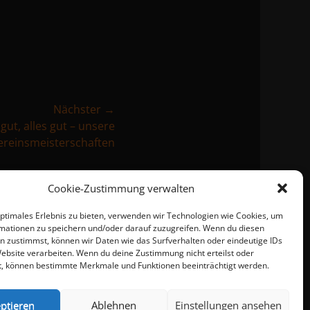
Nächster →
gut, alles gut – unsere
ereinsmeisterschaften
Cookie-Zustimmung verwalten
optimales Erlebnis zu bieten, verwenden wir Technologien wie Cookies, um
mationen zu speichern und/oder darauf zuzugreifen. Wenn du diesen
n zustimmst, können wir Daten wie das Surfverhalten oder eindeutige IDs
Website verarbeiten. Wenn du deine Zustimmung nicht erteilst oder
t, können bestimmte Merkmale und Funktionen beeinträchtigt werden.
ptieren
Ablehnen
Einstellungen ansehen