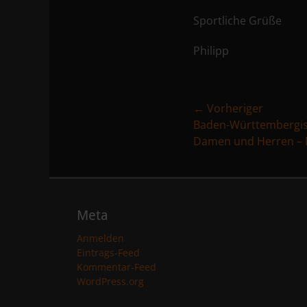
Sportliche Grüße
Philipp
Beitragsnavig
← Vorheriger
Vorheriger
Baden-Württembergis
Beitrag:
Damen und Herren – N
Meta
Anmelden
Eintrags-Feed
Kommentar-Feed
WordPress.org