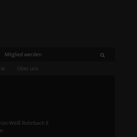
Mitglied werden
Suchen
rie
Über uns
rün-Weiß Rohrbach II
e.