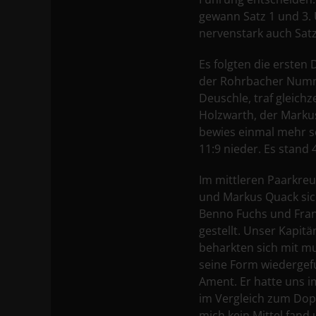
gewann Satz 1 und 3. 
nervenstark auch Satz 
Es folgten die ersten 
der Rohrbacher Numme
Deuschle, traf gleich
Holzwarth, der Markus
bewies einmal mehr s
11:9 nieder. Es stand 4
Im mittleren Paarkre
und Markus Quack sich
Benno Fuchs und Fran
gestellt. Unser Kapit
beharkten sich mit mu
seine Form wiedergefu
Ament. Er hatte uns 
im Vergleich zum Dopp
mich kein Mittel fand