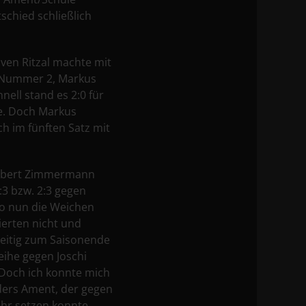
schied schließlich
Sven Ritzal machte mit
e Nummer 2, Markus
nell stand es 2:0 für
te. Doch Markus
h im fünften Satz mit
Norbert Zimmermann
:3 bzw. 2:3 gegen
so nun die Weichen
ierten nicht und
zeitig zum Saisonende
eihe gegen Joschi
 Doch ich konnte mich
nders Ament, der gegen
ehr setzen konnte.