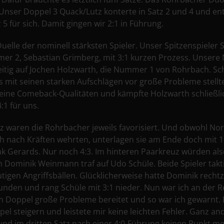
Unser Doppel 3 Quack/Lutz konterte in Satz 2 und 4 und ent
5 für sich. Damit gingen wir 2:1 in Führung.
Duelle der nominell stärksten Spieler. Unser Spitzenspieler 
r 2, Sebastian Grimberg, mit 3:1 kurzen Prozess. Unser
zeitig auf Jochen Holzwarth, die Nummer 1 von Rohrbach. Sch
 mit seinen starken Aufschlägen vor große Probleme stell
eine Comeback-Qualitäten und kämpfte Holzwarth schließlic
:1 für uns.
uz waren die Rohrbacher jeweils favorisiert. Und obwohl 
 nach Kräften wehrten, unterlagen sie am Ende doch mit 1
k Gerards. Nur noch 4:3. Im hinteren Paarkreuz würden al
än Dominik Weinmann traf auf Udo Schüle. Beide Spieler takt
tigen Angriffsbällen. Glücklicherweise hatte Dominik recht
nden und rang Schüle mit 3:1 nieder. Nun war ich an der R
im Doppel große Probleme bereitet und so war ich gewarnt.
el steigern und leistete mir keine leichten Fehler. Ganz a
 und im dritten Satz nach einer 4:0-Führung keinen Punkt m