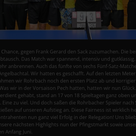
 Chance, gegen Frank Gerard den Sack zuzumachen. Die beid
abtausch. Das Match war spannend, intensiv und gutklassig
ehr anbrennen. Auch das fünfte von sechs Fünf-Satz-Matches
 Angelbachtal. Wir hatten es geschafft. Auf den letzten Mete
hmen wir Rohrbach noch den ersten Platz ab und korrigier
. Was wir in der Vorsaison Pech hatten, hatten wir nun Glück
erdient gehabt, stand an 17 von 18 Spieltagen ganz oben und
. Eine zu viel. Und doch saßen die Rohrbacher Spieler nach
ßen auf unseren Aufstieg an. Diese Fairness ist wirklich 
rahenten nun ganz viel Erfolg in der Relegation! Uns blie
nsere nächsten Highlights nun der Pfingstmarkt sowie unse
n Anfang Juni.