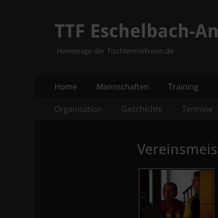
TTF Eschelbach-An
Homepage der TischtennisFreun.de
Primäres
Zum
Home
Mannschaften
Training
Inhalt
Menü
Sekundäres
Zum
springen
Organisation
Geschichte
Termine
Inhalt
Menü
springen
Vereinsmeis