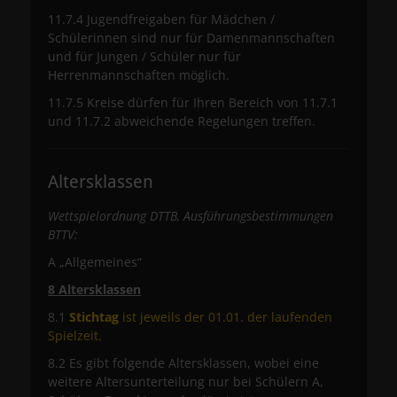
11.7.4 Jugendfreigaben für Mädchen /
Schülerinnen sind nur für Damenmannschaften
und für Jungen / Schüler nur für
Herrenmannschaften möglich.
11.7.5 Kreise dürfen für Ihren Bereich von 11.7.1
und 11.7.2 abweichende Regelungen treffen.
Altersklassen
Wettspielordnung DTTB, Ausführungsbestimmungen
BTTV:
A „Allgemeines“
8 Altersklassen
8.1
Stichtag
ist jeweils der 01.01. der laufenden
Spielzeit.
8.2 Es gibt folgende Altersklassen, wobei eine
weitere Altersunterteilung nur bei Schülern A,