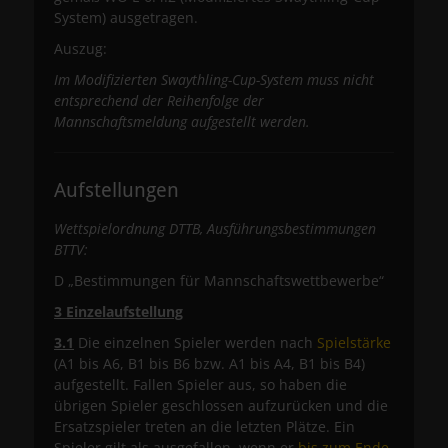
System) ausgetragen.
Auszug:
Im Modifizierten Swaythling-Cup-System muss nicht
entsprechend der Reihenfolge der
Mannschaftsmeldung aufgestellt werden.
Aufstellungen
Wettspielordnung DTTB, Ausführungsbestimmungen
BTTV:
D „Bestimmungen für Mannschaftswettbewerbe“
3 Einzelaufstellung
3.1
Die einzelnen Spieler werden nach
Spielstärke
(A1 bis A6, B1 bis B6 bzw. A1 bis A4, B1 bis B4)
aufgestellt. Fallen Spieler aus, so haben die
übrigen Spieler geschlossen aufzurücken und die
Ersatzspieler treten an die letzten Plätze. Ein
Spieler gilt als ausgefallen, wenn er
bis zum Ende