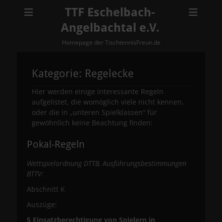
TTF Eschelbach-
Angelbachtal e.V.
Homepage der TischtennisFreun.de
Kategorie:
Regelecke
Hier werden einige interessante Regeln
aufgelistet, die womöglich viele nicht kennen,
oder die in „unteren Spielklassen“ für
gewöhnlich keine Beachtung finden:
Pokal-Regeln
Wettspielordnung DTTB, Ausführungsbestimmungen
BTTV:
Abschnitt K
Auszüge:
5 Einsatzberechtigung von Spielern in