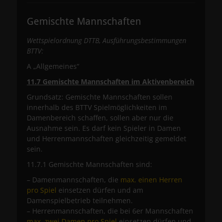
Gemischte Mannschaften
Wettspielordnung DTTB, Ausführungsbestimmungen
BTTV:
A „Allgemeines“
11.7 Gemischte Mannschaften im Aktivenbereich
Grundsatz: Gemischte Mannschaften sollen
innerhalb des BTTV Spielmöglichkeiten im
Damenbereich schaffen, sollen aber nur die
Ausnahme sein. Es darf kein Spieler in Damen
und Herrenmannschaften gleichzeitig gemeldet
sein.
11.7.1 Gemischte Mannschaften sind:
– Damenmannschaften, die
max. einen Herren
pro Spiel
einsetzen dürfen und am
Damenspielbetrieb teilnehmen.
– Herrenmannschaften, die bei 6er Mannschaften
max. zwei Damen pro Spiel
einsetzen dürfen und