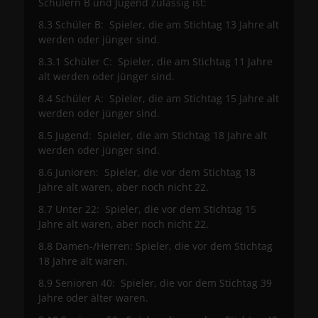
Schülern B und Jugend zulässig ist:
8.3 Schüler B: Spieler, die am Stichtag 13 Jahre alt
werden oder jünger sind.
8.3.1 Schüler C: Spieler, die am Stichtag 11 Jahre
alt werden oder jünger sind.
8.4 Schüler A: Spieler, die am Stichtag 15 Jahre alt
werden oder jünger sind.
8.5 Jugend: Spieler, die am Stichtag 18 Jahre alt
werden oder jünger sind.
8.6 Junioren: Spieler, die vor dem Stichtag 18
Jahre alt waren, aber noch nicht 22.
8.7 Unter 22: Spieler, die vor dem Stichtag 15
Jahre alt waren, aber noch nicht 22.
8.8 Damen-/Herren: Spieler, die vor dem Stichtag
18 Jahre alt waren.
8.9 Senioren 40: Spieler, die vor dem Stichtag 39
Jahre oder älter waren.