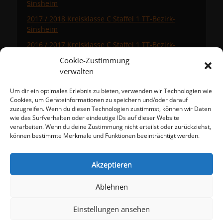
Sinsheim
2017 / 2018 Kreisklasse C Staffel 1 TT-Bezirk-
Sinsheim
2016 / 2017 Kreisklasse C Staffel 1 TT-Bezirk-
Sinsheim
Cookie-Zustimmung
verwalten
Um dir ein optimales Erlebnis zu bieten, verwenden wir Technologien wie
Meta
Cookies, um Geräteinformationen zu speichern und/oder darauf
zuzugreifen. Wenn du diesen Technologien zustimmst, können wir Daten
Anmelden
wie das Surfverhalten oder eindeutige IDs auf dieser Website
Eintrags-Feed
verarbeiten. Wenn du deine Zustimmung nicht erteilst oder zurückziehst,
Kommentar-Feed
können bestimmte Merkmale und Funktionen beeinträchtigt werden.
WordPress.org
Akzeptieren
Impressum
Datenschutzerklärung
Ablehnen
Cookie-Richtlinie (EU)
Einstellungen ansehen
Copyright © 2026
TTF Eschelbach-Angelbachtal e.V.
. Alle Rechte