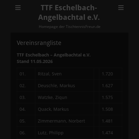
TTF Eschelbach-
Angelbachtal e.V.
Homepage der TischtennisFreun.de
Vereinsrangliste
TTF Eschelbach – Angelbachtal e.V.
Stand 11.05.
2026
01.
Ritzal, Sven
1.720
02.
Deuschle, Markus
1.627
03.
Watzke, Ziqun
1.575
04.
Quack, Markus
1.508
05.
Zimmermann, Norbert
1.481
06.
Lutz, Philipp
1.474