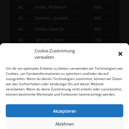
42.
Keller, Philemon
808
43.
Durmaz, Quentin
803
44.
Senko, Severyn
802
45.
Strzysch, Timo
760
Cookie-Zustimmung
verwalten
Um dir ein optimales Erlebnis zu bieten, verwenden wir Technologien wie
Meta
Cookies, um Geräteinformationen zu speichern und/oder darauf
zuzugreifen. Wenn du diesen Technologien zustimmst, können wir Daten
Anmelden
wie das Surfverhalten oder eindeutige IDs auf dieser Website
Eintrags-Feed
verarbeiten. Wenn du deine Zustimmung nicht erteilst oder zurückziehst,
Kommentar-Feed
können bestimmte Merkmale und Funktionen beeinträchtigt werden.
WordPress.org
Akzeptieren
Impressum
Datenschutzerklärung
Ablehnen
Cookie-Richtlinie (EU)