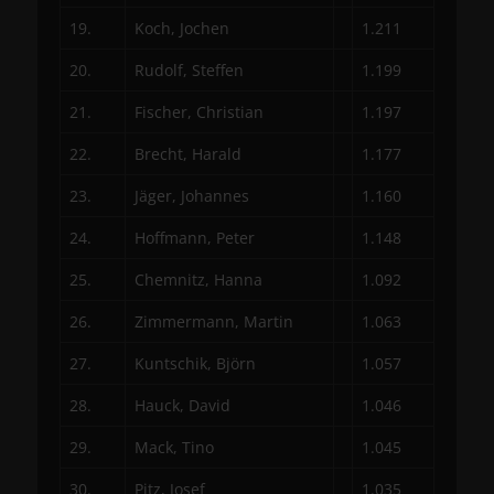
19.
Koch, Jochen
1.211
20.
Rudolf, Steffen
1.199
21.
Fischer, Christian
1.197
22.
Brecht, Harald
1.177
23.
Jäger, Johannes
1.160
24.
Hoffmann, Peter
1.148
25.
Chemnitz, Hanna
1.092
26.
Zimmermann, Martin
1.063
27.
Kuntschik, Björn
1.057
28.
Hauck, David
1.046
29.
Mack, Tino
1.045
30.
Pitz, Josef
1.035