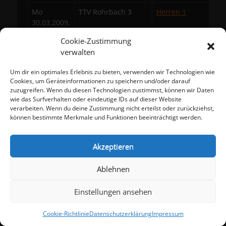
Mo
TTV Rohrbach 3
Herren 1
30.03.2009,
20:30
Cookie-Zustimmung
verwalten
Di
TTC Neidenstein 2
Herren 2
31.03.2009,
Um dir ein optimales Erlebnis zu bieten, verwenden wir Technologien wie
20:15
Cookies, um Geräteinformationen zu speichern und/oder darauf
zuzugreifen. Wenn du diesen Technologien zustimmst, können wir Daten
Fr
TSV Germania
Schüler-A
wie das Surfverhalten oder eindeutige IDs auf dieser Website
03.04.2009,
Dühren 1
verarbeiten. Wenn du deine Zustimmung nicht erteilst oder zurückziehst,
18:15
können bestimmte Merkmale und Funktionen beeinträchtigt werden.
Fr
Herren 3
SV Eichelberg 2
03.04.2009,
Akzeptieren
20:15
Ablehnen
Einstellungen ansehen
Beitragsnavigation
← Vorheriger
Nächster →
Vorheriger
Nächster
Schüler
Spielbetrieb 09/10
Cookie-Richtlinie
Datenschutzerklärung
Impressum
Beitrag:
Beitrag: