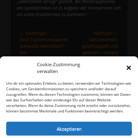
„unbestimmt verlegt“ gestellt. Bei Wiederaufnahme
des Spielbetriebes ist es Aufgabe der Heimvereine sich
um einen Ersatztermin zu kümmern.“
Beitragsnavigation
← Vorheriger
Nächster →
Vorheriger
Nächster
Sind Tischtennisspieler
Geschmettert,
Beitrag:
Beitrag:
komische Menschen?
geschnippelt und
Ein
gefeiert – Unsere
Tischtenniswochenende
Vereinsmeisterschaften
Cookie-Zustimmung
mit SRS
2021
verwalten
Um dir ein optimales Erlebnis zu bieten, verwenden wir Technologien wie
Meta
Cookies, um Geräteinformationen zu speichern und/oder darauf
zuzugreifen. Wenn du diesen Technologien zustimmst, können wir Daten
Anmelden
wie das Surfverhalten oder eindeutige IDs auf dieser Website
Eintrags-Feed
verarbeiten. Wenn du deine Zustimmung nicht erteilst oder zurückziehst,
Kommentar-Feed
können bestimmte Merkmale und Funktionen beeinträchtigt werden.
WordPress.org
Akzeptieren
Impressum