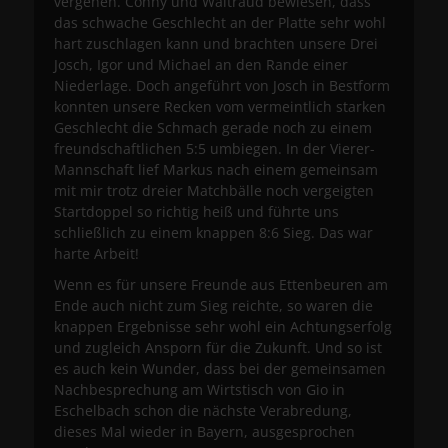
vergehen. Conny und Waltraud bewiesen, dass
das schwache Geschlecht an der Platte sehr wohl
hart zuschlagen kann und brachten unsere Drei
Josch, Igor und Michael an den Rande einer
Niederlage. Doch angeführt von Josch in Bestform
konnten unsere Recken vom vermeintlich starken
Geschlecht die Schmach gerade noch zu einem
freundschaftlichen 5:5 umbiegen. In der Vierer-
Mannschaft lief Markus nach einem gemeinsam
mit mir trotz dreier Matchbälle noch vergeigten
Startdoppel so richtig heiß und führte uns
schließlich zu einem knappen 8:6 Sieg. Das war
harte Arbeit!
Wenn es für unsere Freunde aus Ettenbeuren am
Ende auch nicht zum Sieg reichte, so waren die
knappen Ergebnisse sehr wohl ein Achtungserfolg
und zugleich Ansporn für die Zukunft. Und so ist
es auch kein Wunder, dass bei der gemeinsamen
Nachbesprechung am Wirtstisch von Gio in
Eschelbach schon die nächste Verabredung,
dieses Mal wieder in Bayern, ausgesprochen