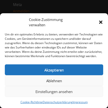
Meta
Anmelden
Eintrags-Feed
Cookie-Zustimmung
Kommentar-Feed
verwalten
WordPress.org
Um dir ein optimales Erlebnis zu bieten, verwenden wir Technologien wie
Cookies, um Geräteinformationen zu speichern und/oder darauf
Impressum
zuzugreifen. Wenn du diesen Technologien zustimmst, können wir Daten
Datenschutzerklärung
wie das Surfverhalten oder eindeutige IDs auf dieser Website
Cookie-Richtlinie (EU)
verarbeiten. Wenn du deine Zustimmung nicht erteilst oder zurückziehst,
können bestimmte Merkmale und Funktionen beeinträchtigt werden.
Copyright © 2026
TTF Eschelbach-Angelbachtal e.V.
. Alle Rechte
vorbehalten.
Datenschutzerklärung
| catch-responsive-
Akzeptieren
child von
Ablehnen
Einstellungen ansehen
Cookie-Richtlinie
Datenschutzerklärung
Impressum