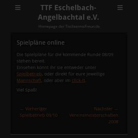
TTF Eschelbach-
Angelbachtal e.V.
Homepage der TischtennisFreun.de
Spielpläne online
Die Spielpläne für die kommende Runde 08/09
stehen bereit.
Einsehen könnt ihr sie entweder unter
Spielbetrieb
, oder direkt für eure jeweilige
Mannschaft
, oder aber im
click-tt
.
Viel Spaß!
Beitragsnavigation
← Vorheriger
Nächster →
Vorheriger
Nächster
Spielbetrieb 09/10
Vereinsmeisterschaften
Beitrag:
Beitrag:
2008