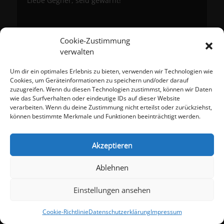
Liebe Gegner, seid gewarnt!
Beitragsnavigation
← Vorheriger
Nächster →
Cookie-Zustimmung
Vorheriger
Nächster
Schnuppermobil RNZ
Radtour 2014
Beitrag:
verwalten
Beitrag:
Um dir ein optimales Erlebnis zu bieten, verwenden wir Technologien wie
Meta
Cookies, um Geräteinformationen zu speichern und/oder darauf
zuzugreifen. Wenn du diesen Technologien zustimmst, können wir Daten
Anmelden
wie das Surfverhalten oder eindeutige IDs auf dieser Website
Eintrags-Feed
verarbeiten. Wenn du deine Zustimmung nicht erteilst oder zurückziehst,
Kommentar-Feed
können bestimmte Merkmale und Funktionen beeinträchtigt werden.
WordPress.org
Akzeptieren
Impressum
Datenschutzerklärung
Ablehnen
Cookie-Richtlinie (EU)
Einstellungen ansehen
Copyright © 2026
TTF Eschelbach-Angelbachtal e.V.
. Alle Rechte
vorbehalten.
Datenschutzerklärung
| catch-responsive-
Cookie-Richtlinie
Datenschutzerklärung
Impressum
child von