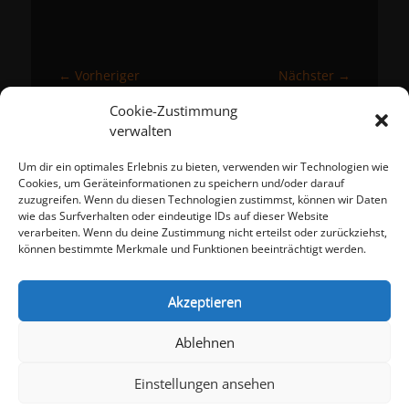
Beitragsnavigation
← Vorheriger
Nächster →
Vorheriger
Nächster
Meisterschaften 12/13
Besuch DTTB-
Cookie-Zustimmung
Beitrag:
Beitrag:
Schnuppermobil
verwalten
Um dir ein optimales Erlebnis zu bieten, verwenden wir Technologien wie
Meta
Cookies, um Geräteinformationen zu speichern und/oder darauf
zuzugreifen. Wenn du diesen Technologien zustimmst, können wir Daten
Anmelden
wie das Surfverhalten oder eindeutige IDs auf dieser Website
Eintrags-Feed
verarbeiten. Wenn du deine Zustimmung nicht erteilst oder zurückziehst,
Kommentar-Feed
können bestimmte Merkmale und Funktionen beeinträchtigt werden.
WordPress.org
Akzeptieren
Impressum
Datenschutzerklärung
Ablehnen
Cookie-Richtlinie (EU)
Einstellungen ansehen
Copyright © 2026
TTF Eschelbach-Angelbachtal e.V.
. Alle Rechte