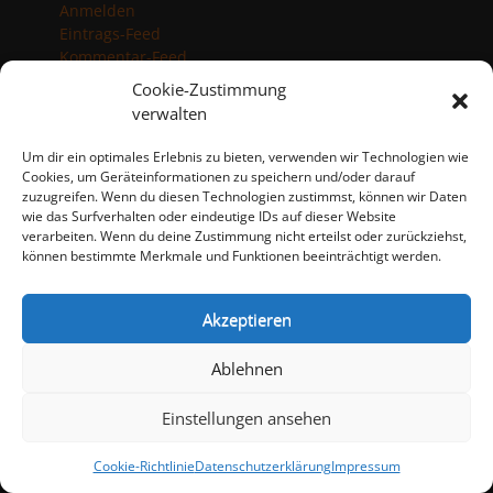
Anmelden
Eintrags-Feed
Kommentar-Feed
WordPress.org
Cookie-Zustimmung
verwalten
Impressum
Um dir ein optimales Erlebnis zu bieten, verwenden wir Technologien wie
Datenschutzerklärung
Cookies, um Geräteinformationen zu speichern und/oder darauf
Cookie-Richtlinie (EU)
zuzugreifen. Wenn du diesen Technologien zustimmst, können wir Daten
wie das Surfverhalten oder eindeutige IDs auf dieser Website
verarbeiten. Wenn du deine Zustimmung nicht erteilst oder zurückziehst,
Copyright © 2026
TTF Eschelbach-Angelbachtal e.V.
. Alle Rechte
können bestimmte Merkmale und Funktionen beeinträchtigt werden.
vorbehalten.
Datenschutzerklärung
| catch-responsive-
child von
Akzeptieren
Ablehnen
Einstellungen ansehen
Cookie-Richtlinie
Datenschutzerklärung
Impressum